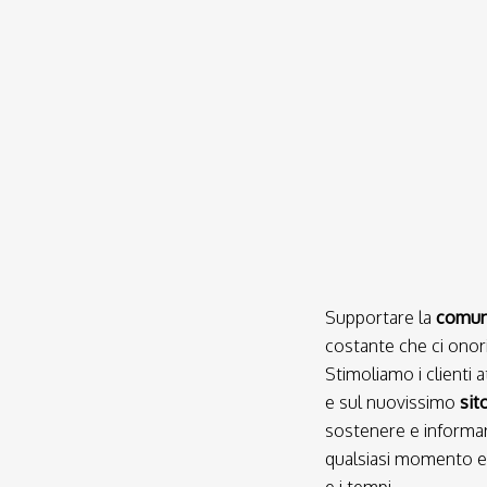
Supportare la
comuni
costante che ci onor
Stimoliamo i clienti 
e sul nuovissimo
sit
sostenere e informare 
qualsiasi momento e l
e i tempi.