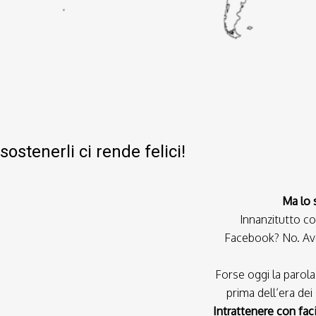
sostenerli ci rende felici!
Ma lo 
Innanzitutto co
Facebook? No. Ave
Forse oggi la parol
prima dell’era dei
Intrattenere con faci